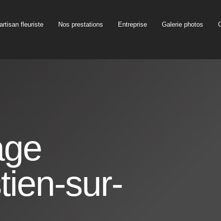
artisan fleuriste
Nos prestations
Entreprise
Galerie photos
age
tien-sur-