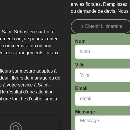
envies florales. Remplissez 
ou demande de devis. Nous vo
Obtenir L'itinéraire
à Saint-Sébastien-sur-Loire.
sement conçue pour raconter
Nom
e commémoration ou pour
éer des arrangements floraux
.
Ville
fleurs sur mesure adaptés à
euil, fleurs de mariage ou de
e à votre service à Saint-
Email
le résultat d’une attention
ant une touche d’esthétisme à
Message