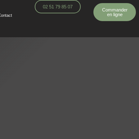
02 51 79 85 07
Commander
en ligne
Contact