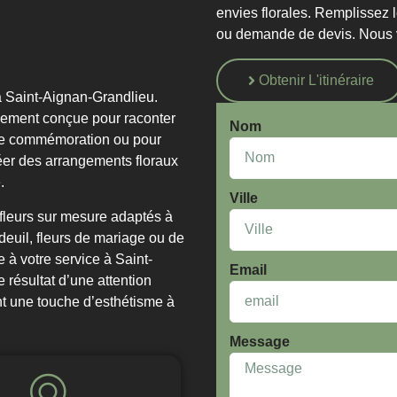
envies florales. Remplissez 
ou demande de devis. Nous vo
Obtenir L'itinéraire
 à Saint-Aignan-Grandlieu.
sement conçue pour raconter
Nom
e commémoration ou pour
éer des arrangements floraux
.
Ville
fleurs sur mesure adaptés à
euil, fleurs de mariage ou de
e à votre service à Saint-
Email
 résultat d’une attention
ant une touche d’esthétisme à
Message